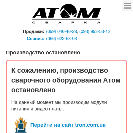
Продукция
Сварочный полуавтомат
Атом I-250 MIG/MAG
Продажи:
(099) 046-46-28
,
(093) 993-53-12
Сварочный полуавтомат
Сервис:
(066) 622-63-03
Атом I-180 MIG/MAG
Сварочный полуавтомат
Производство остановлено
Атом I-180L MIG/MAG
Сварочный инвертор
К сожалению, производство
Атом I-250X
сварочного оборудования Атом
Сварочный инвертор
остановлено
Атом I-250D
Сварочный инвертор
На данный момент мы производим модули
Атом I-180D
питания и видео платы:
Сварочный инвертор
Атом I-160C
Перейти на сайт tron.com.ua