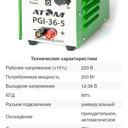
Обслуживание аппаратов «Атом»
Ремонт инверторного оборудования
Видео
Видео Атом I-250 MIG/MAG
Видео Атом I-180 MIG/MAG
Видео Атом I-250X
Видео Атом I-250D
Технические характеристики
Видео Атом I-180D
Рабочее напряжение (±15%)
220 В
Видео Атом I-180M
Потребляемая мощность
200 Вт
Где купить
Выходное напряжение
12-36 В
Сотрудничество
КПД
90%
Разъем подключения
универсальный
принудительное,
Охлаждение
автоматическое