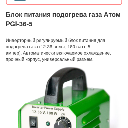
Сварочный инвертор
Атом I-200H
Блок питания подогрева газа Атом
Подающее устройство
PGI-36-5
Атом WF-5-2
Блок питания подогрева газа
Атом PGI-36-5
Инверторный регулируемый блок питания для
подогрева газа (12-36 вольт, 180 ватт, 5
Сварочный инвертор
ампер). Автоматически включаемое охлаждение,
Атом I-180M
прочный корпус, универсальный разъем.
Информация
О компании
Новости
Статьи
Вспомогательные функции инверторов
Реклама
Обратная связь
Сервис