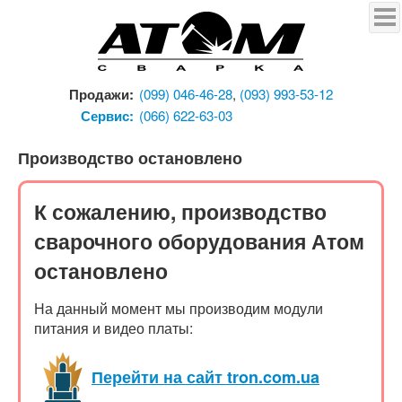
Продукция
Сварочный полуавтомат
Атом I-250 MIG/MAG
Продажи:
(099) 046-46-28
,
(093) 993-53-12
Сварочный полуавтомат
Сервис:
(066) 622-63-03
Атом I-180 MIG/MAG
Сварочный полуавтомат
Производство остановлено
Атом I-180L MIG/MAG
Сварочный инвертор
К сожалению, производство
Атом I-250X
сварочного оборудования Атом
Сварочный инвертор
остановлено
Атом I-250D
Сварочный инвертор
На данный момент мы производим модули
Атом I-180D
питания и видео платы:
Сварочный инвертор
Атом I-160C
Перейти на сайт tron.com.ua