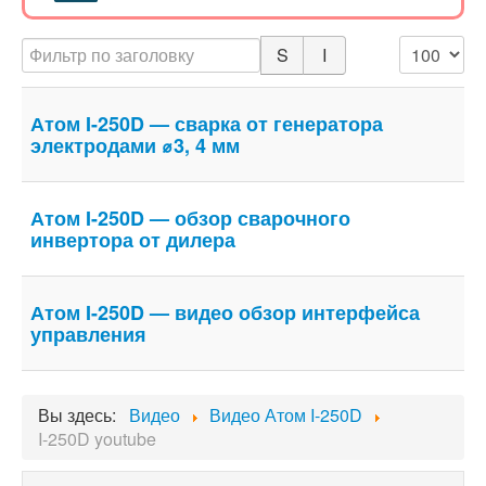
Сварочный инвертор
Атом I-200H
Фильтр по заголовку
Кол-во стр
Подающее устройство
Атом WF-5-2
Атом I-250D — сварка от генератора
Блок питания подогрева газа
электродами ⌀3, 4 мм
Атом PGI-36-5
Сварочный инвертор
Атом I-180M
Атом I-250D — обзор сварочного
инвертора от дилера
Информация
О компании
Атом I-250D — видео обзор интерфейса
Новости
управления
Статьи
Вспомогательные функции инверторов
Реклама
Вы здесь:
Видео
Видео Атом I-250D
Обратная связь
I-250D youtube
Сервис