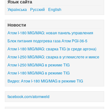
Язык сайта
Обслуживание аппаратов «Атом»
Українська
Русский
English
Ремонт инверторного оборудования
Видео
Новости
Видео Атом I-250 MIG/MAG
Атом I-180 MIG/MAG: новая панель управления
Видео Атом I-180 MIG/MAG
Блок питания подогрева газа Атом PGI-36-5
Видео Атом I-250X
Атом I-180 MIG/MAG: сварка TIG (в среде аргона)
Видео Атом I-250D
Видео Атом I-180D
Атом I-250 MIG/MAG: сварка в углекислоте и миксе
Видео Атом I-180M
Атом I-250 MIG/MAG в режиме TIG
Где купить
Атом I-180 MIG/MAG в режиме TIG
Сотрудничество
Видео: Атом I-180 MIG/MAG в режиме TIG
facebook.com/atomweld